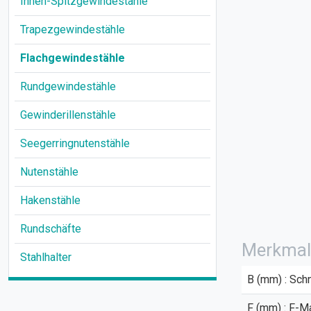
Innen-Spitzgewindestähle
Trapezgewindestähle
Flachgewindestähle
Rundgewindestähle
Gewinderillenstähle
Seegerringnutenstähle
Nutenstähle
Hakenstähle
Rundschäfte
Merkmal
Stahlhalter
B (mm) : Sch
F (mm) : F-M