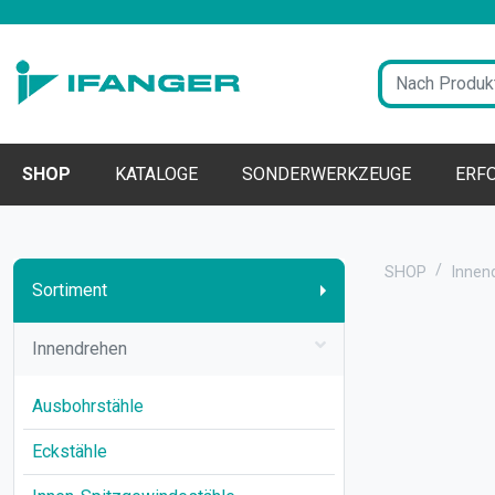
SHOP
KATALOGE
SONDERWERKZEUGE
ERF
SHOP
Innen
Sortiment
Innendrehen
Ausbohrstähle
Eckstähle