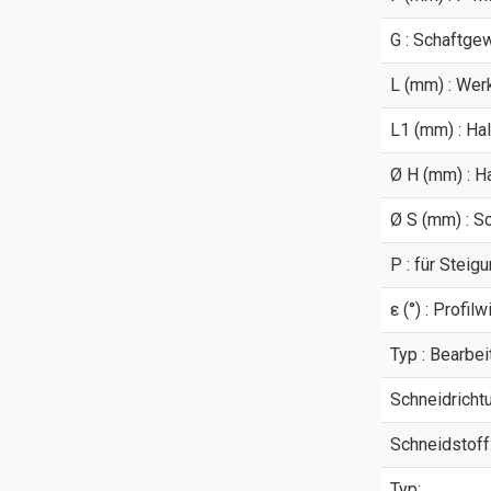
G : Schaftge
L (mm) : Wer
L1 (mm) : Ha
Ø H (mm) : H
Ø S (mm) : S
P : für Steig
ε (°) : Profilw
Typ : Bearbei
Schneidricht
Schneidstoff
Typ: