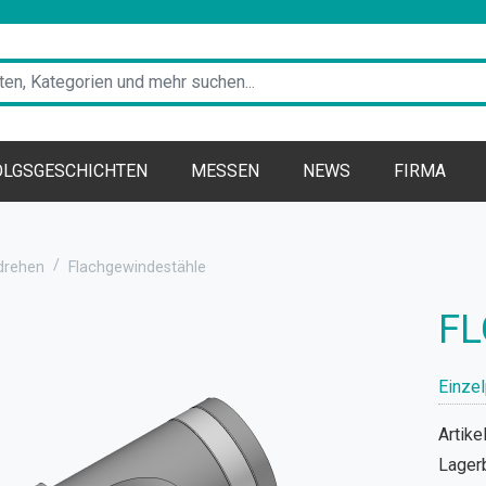
OLGSGESCHICHTEN
MESSEN
NEWS
FIRMA
drehen
Flachgewindestähle
FL
Einzel
Artikel
Lager