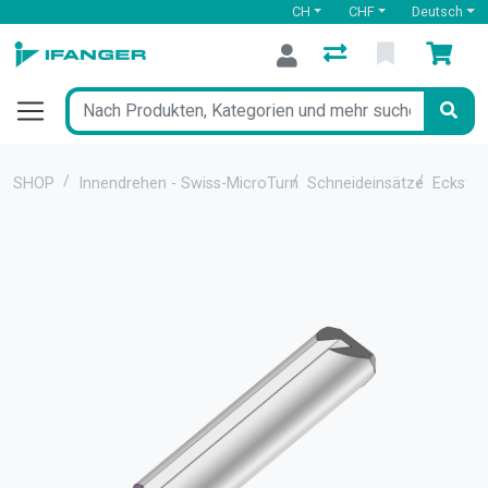
CH
CHF
Deutsch
SHOP
Innendrehen - Swiss-MicroTurn
Schneideinsätze
Eckstäh