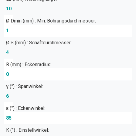
10
Ø Dmin (mm) : Min. Bohrungsdurchmesser:
1
Ø S (mm) : Schaftdurchmesser:
4
R (mm) : Eckenradius:
0
ɣ (°) : Spanwinkel:
6
ε (°) : Eckenwinkel:
85
Κ (°) : Einstellwinkel: