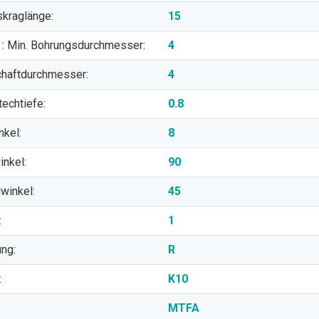
skraglänge:
15
: Min. Bohrungsdurchmesser:
4
chaftdurchmesser:
4
techtiefe:
0.8
nkel:
8
inkel:
90
lwinkel:
45
:
1
ung:
R
:
K10
MTFA