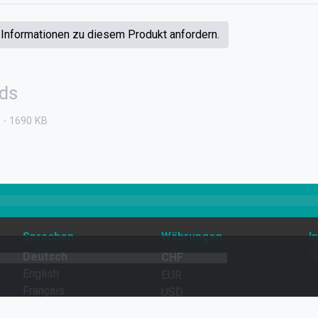
 Informationen zu diesem Produkt anfordern.
ds
- 1690 KB
Sprachen
Währungen
I
Deutsch
CHF
English
EUR
Français
USD