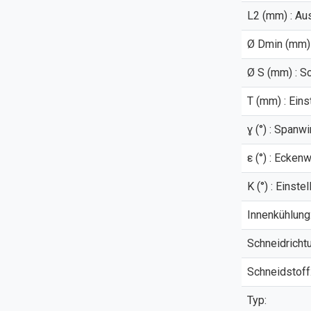
L2 (mm) : Au
Ø Dmin (mm) 
Ø S (mm) : S
T (mm) : Eins
ɣ (°) : Spanwi
ε (°) : Eckenw
Κ (°) : Einstel
Innenkühlung
Schneidricht
Schneidstoff
Typ: