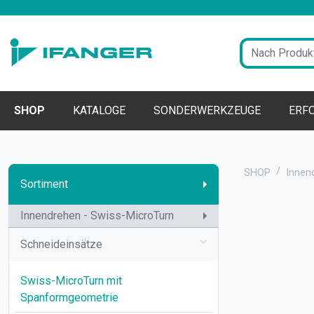
SHOP
KATALOGE
SONDERWERKZEUGE
ERF
SHOP
Innen
Sortiment
Innendrehen - Swiss-MicroTurn
Schneideinsätze
Swiss-MicroTurn mit
Spanformgeometrie