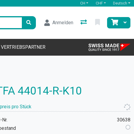
CH
CHF
Deutsch
Anmelden
VERTRIEBSPARTNER
FA 44014-R-K10
preis pro Stück
-Nr.
30638
bestand