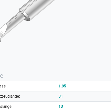
e
ass:
1.95
kzeuglänge:
31
lslänge:
13