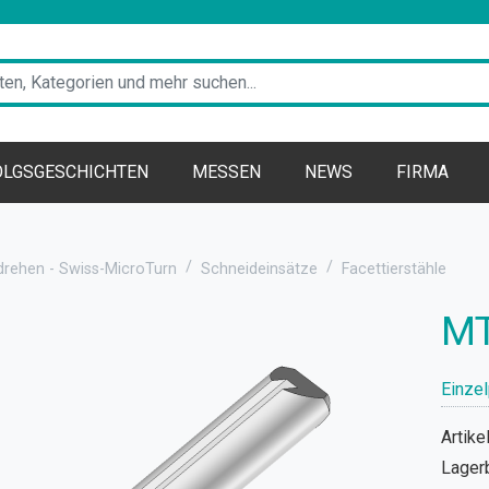
OLGSGESCHICHTEN
MESSEN
NEWS
FIRMA
drehen - Swiss-MicroTurn
Schneideinsätze
Facettierstähle
MT
Einzel
Artikel
Lager