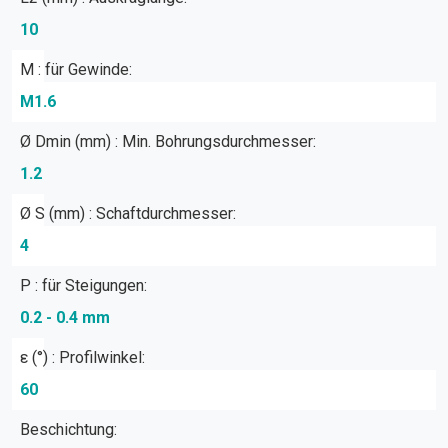
10
M : für Gewinde:
M1.6
Ø Dmin (mm) : Min. Bohrungsdurchmesser:
1.2
Ø S (mm) : Schaftdurchmesser:
4
P : für Steigungen:
0.2 - 0.4 mm
ε (°) : Profilwinkel:
60
Beschichtung: