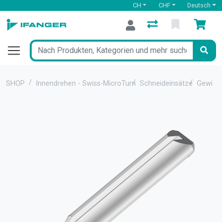
CH
CHF
Deutsch
SHOP
Innendrehen - Swiss-MicroTurn
Schneideinsätze
Gewind