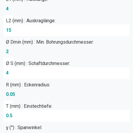
4
L2 (mm) : Auskraglänge:
15
Ø Dmin (mm) : Min. Bohrungsdurchmesser:
2
Ø S (mm) : Schaftdurchmesser:
4
R (mm) : Eckenradius:
0.05
T (mm) : Einstechtiefe:
0.5
ɣ (°) : Spanwinkel: