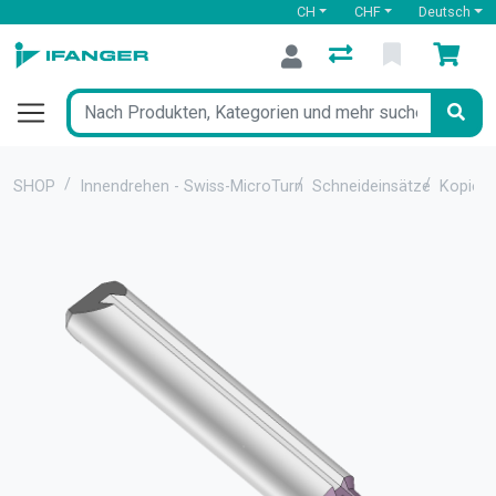
CH
CHF
Deutsch
SHOP
Innendrehen - Swiss-MicroTurn
Schneideinsätze
Kopiers