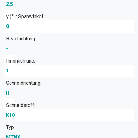
2.5
ɣ (°) : Spanwinkel:
8
Beschichtung:
-
Innenkühlung:
1
Schneidrichtung:
R
Schneidstoff:
K10
Typ:
MTNX