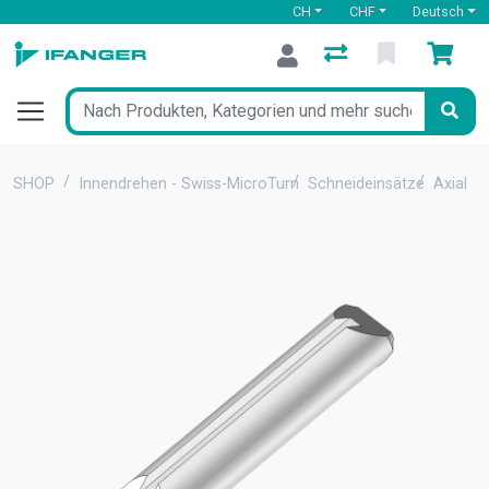
CH
CHF
Deutsch
SHOP
Innendrehen - Swiss-MicroTurn
Schneideinsätze
Axialst