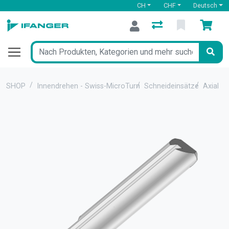
CH
CHF
Deutsch
SHOP
Innendrehen - Swiss-MicroTurn
Schneideinsätze
Axialst