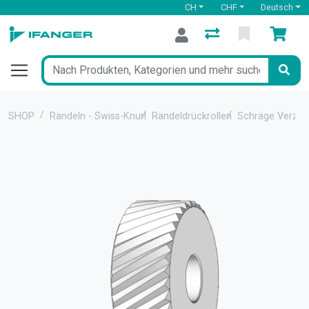
CH
CHF
Deutsch
SHOP
Rändeln - Swiss-Knurl
Rändeldrückrollen
Schräge Verza