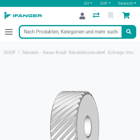
CH
CHF
Deutsch
SHOP
Rändeln - Swiss-Knurl
Rändeldrückrollen
Schräge Verza