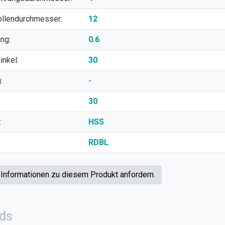
ollendurchmesser:
12
ung:
0.6
winkel:
30
:
-
30
:
HSS
RDBL
 Informationen zu diesem Produkt anfordern.
ds