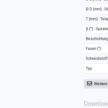
Ø D (mm) : R
T (mm) : Teil
β (°) : Spiral
Beschichtung
Fasen (°):
Schneidstoff
Typ:
Weitere
Downloa