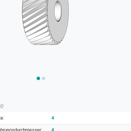
e
te:
4
ohrungsdurchmesser:
4