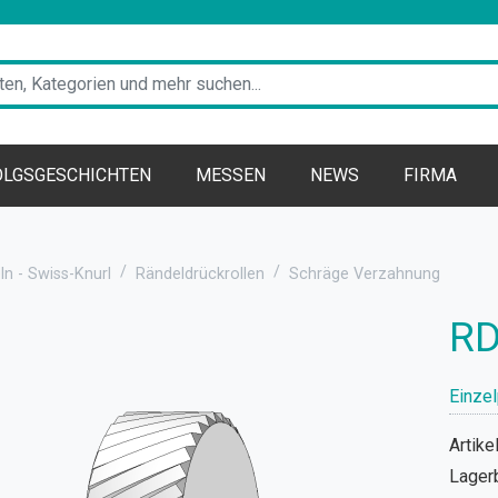
OLGSGESCHICHTEN
MESSEN
NEWS
FIRMA
n - Swiss-Knurl
Rändeldrückrollen
Schräge Verzahnung
RD
Einzel
Artikel
Lager