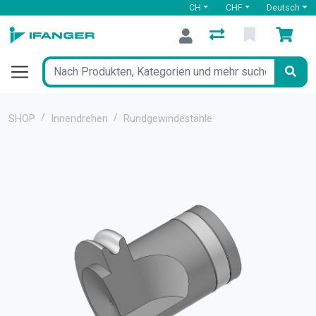
CH
CHF
Deutsch
SHOP
Innendrehen
Rundgewindestähle