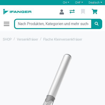
CH
CHF
Deutsch
SHOP
Versenkfräser
Flache Kleinversenkfräser