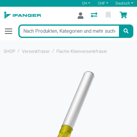
CH
CHF
Deutsch
SHOP
Versenkfräser
Flache Kleinversenkfräser