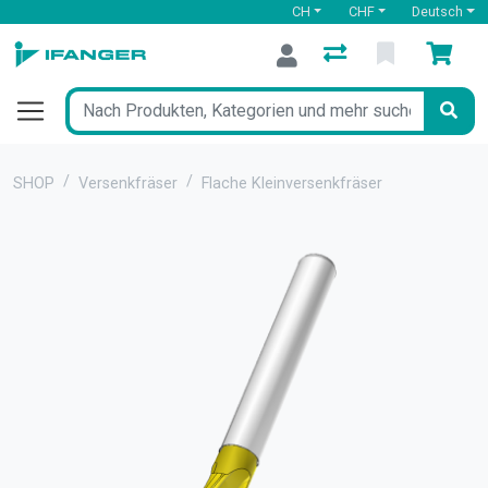
CH
CHF
Deutsch
SHOP
Versenkfräser
Flache Kleinversenkfräser