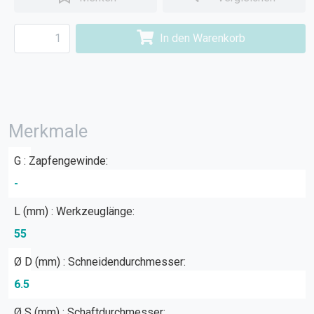
In den Warenkorb
Merkmale
G : Zapfengewinde:
-
L (mm) : Werkzeuglänge:
55
Ø D (mm) : Schneidendurchmesser:
6.5
Ø S (mm) : Schaftdurchmesser: