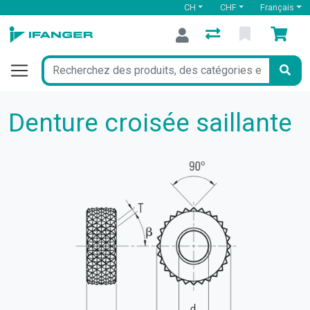
CH
CHF
Français
Denture croisée saillante