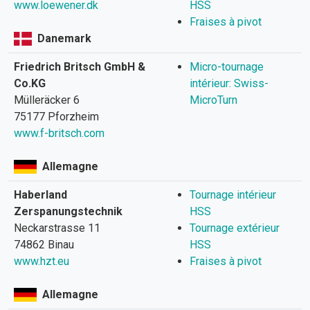
www.loewener.dk
HSS
Fraises à pivot
Danemark
Friedrich Britsch GmbH &
Micro-tournage
Co.KG
intérieur: Swiss-
Mülleräcker 6
MicroTurn
75177 Pforzheim
www.f-britsch.com
Allemagne
Haberland
Tournage intérieur
Zerspanungstechnik
HSS
Neckarstrasse 11
Tournage extérieur
74862 Binau
HSS
www.hzt.eu
Fraises à pivot
Allemagne