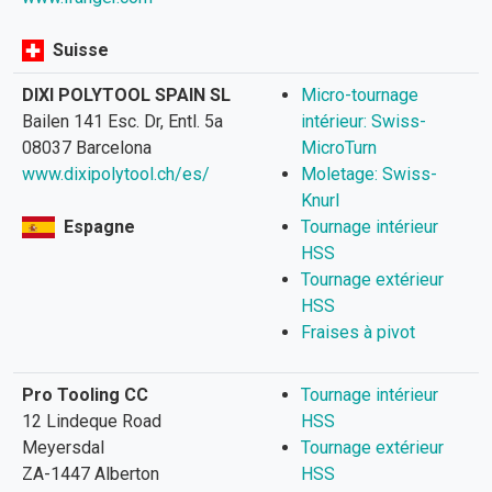
Suisse
DIXI POLYTOOL SPAIN SL
Micro-tournage
Bailen 141 Esc. Dr, Entl. 5a
intérieur: Swiss-
08037 Barcelona
MicroTurn
www.dixipolytool.ch/es/
Moletage: Swiss-
Knurl
Espagne
Tournage intérieur
HSS
Tournage extérieur
HSS
Fraises à pivot
Pro Tooling CC
Tournage intérieur
12 Lindeque Road
HSS
Meyersdal
Tournage extérieur
ZA-1447 Alberton
HSS