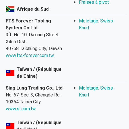
Fraises à pivot
Afrique du Sud
FTS Forever Tooling
Moletage: Swiss-
System Co Ltd
Knurl
3fl., No. 10, Daxiang Street
Xitun Dist.
40758 Taichung City, Taiwan
www.fts-forever.com.tw
Taïwan / (République
de Chine)
Sing Lung Trading Co., Ltd
Moletage: Swiss-
No. 67, Sec. 3, Chengde Rd.
Knurl
10364 Taipei City
www.sl.com.tw
Taïwan / (République