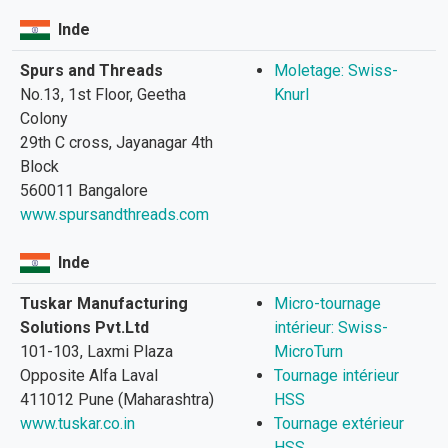
Inde
Spurs and Threads
Moletage: Swiss-
No.13, 1st Floor, Geetha
Knurl
Colony
29th C cross, Jayanagar 4th
Block
560011 Bangalore
www.spursandthreads.com
Inde
Tuskar Manufacturing
Micro-tournage
Solutions Pvt.Ltd
intérieur: Swiss-
101-103, Laxmi Plaza
MicroTurn
Opposite Alfa Laval
Tournage intérieur
411012 Pune (Maharashtra)
HSS
www.tuskar.co.in
Tournage extérieur
HSS