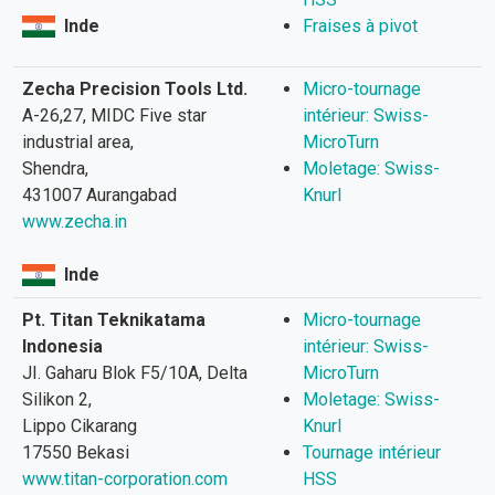
Inde
Fraises à pivot
Zecha Precision Tools Ltd.
Micro-tournage
A-26,27, MIDC Five star
intérieur: Swiss-
industrial area,
MicroTurn
Shendra,
Moletage: Swiss-
431007 Aurangabad
Knurl
www.zecha.in
Inde
Pt. Titan Teknikatama
Micro-tournage
Indonesia
intérieur: Swiss-
JI. Gaharu Blok F5/10A, Delta
MicroTurn
Silikon 2,
Moletage: Swiss-
Lippo Cikarang
Knurl
17550 Bekasi
Tournage intérieur
www.titan-corporation.com
HSS