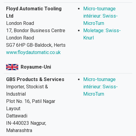
Floyd Automatic Tooling
Micro-tournage
Ltd
intérieur: Swiss-
London Road
MicroTurn
17, Bondor Business Centre
Moletage: Swiss-
London Raod
Knurl
SG7 6HP GB-Baldock, Herts
www.floydautomatic.co.uk
Royaume-Uni
GBS Products & Services
Micro-tournage
Importer, Stockist &
intérieur: Swiss-
Industrial
MicroTurn
Plot No. 16, Patil Nagar
Layout
Dattawadi
IN-440023 Nagpur,
Maharashtra