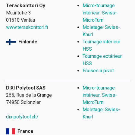
Teräskonttori Oy
Micro-tournage
Muuntotie 3
intérieur: Swiss-
01510 Vantaa
MicroTurn
www.teraskonttori.fi
Moletage: Swiss-
Knurl
Finlande
Tournage intérieur
HSS
Tournage extérieur
HSS
Fraises à pivot
DIXI Polytool SAS
Micro-tournage
265, Rue de la Grange
intérieur: Swiss-
74950 Scionzier
MicroTurn
Moletage: Swiss-
dixipolytool.ch/
Knurl
France