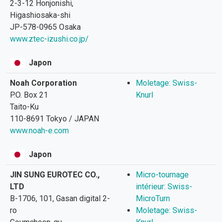
2-3-12 Honjonishi,
Higashiosaka-shi
JP-578-0965 Osaka
www.ztec-izushi.co.jp/
Japon
Noah Corporation
Moletage: Swiss-
P.O. Box 21
Knurl
Taito-Ku
110-8691 Tokyo / JAPAN
www.noah-e.com
Japon
JIN SUNG EUROTEC CO.,
Micro-tournage
LTD
intérieur: Swiss-
B-1706, 101, Gasan digital 2-
MicroTurn
ro
Moletage: Swiss-