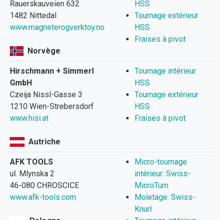
Rauerskauveien 632
HSS
1482 Nittedal
Tournage extérieur
www.magneterogverktoy.no
HSS
Fraises à pivot
Norvège
Hirschmann + Simmerl
Tournage intérieur
GmbH
HSS
Czeija Nissl-Gasse 3
Tournage extérieur
1210 Wien-Strebersdorf
HSS
www.hisi.at
Fraises à pivot
Autriche
AFK TOOLS
Micro-tournage
ul. Mlynska 2
intérieur: Swiss-
46-080 CHROSCICE
MicroTurn
www.afk-tools.com
Moletage: Swiss-
Knurl