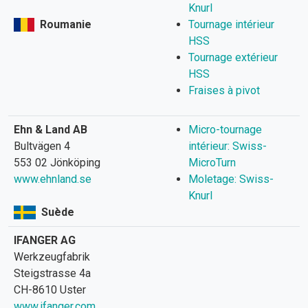
Knurl
Roumanie
Tournage intérieur
HSS
Tournage extérieur
HSS
Fraises à pivot
Ehn & Land AB
Micro-tournage
Bultvägen 4
intérieur: Swiss-
553 02 Jönköping
MicroTurn
www.ehnland.se
Moletage: Swiss-
Knurl
Suède
IFANGER AG
Werkzeugfabrik
Steigstrasse 4a
CH-8610 Uster
www.ifanger.com