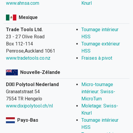
www.ahnsa.com
Knurl
Mexique
Trade Tools Ltd.
Tournage intérieur
23 - 27 Olive Road
HSS
Box 112-114
Tournage extérieur
Penrose,Auckland 1061
HSS
www.tradetools.co.nz
Fraises à pivot
Nouvelle-Zélande
DIXI Polytool Nederland
Micro-tournage
Granaatstraat 54
intérieur: Swiss-
7554 TR Hengelo
MicroTurn
www.dixipolytool.ch/nl
Moletage: Swiss-
Knurl
Pays-Bas
Tournage intérieur
HSS