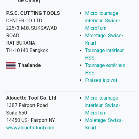
de Chine)
P.S.C. CUTTING TOOLS
Micro-tournage
CENTER CO. LTD
intérieur: Swiss-
225/3 M.8, SUKSAWAD
MicroTurn
ROAD
Moletage: Swiss-
RAT BURANA
Knurl
TH-10140 Bangkok
Tournage intérieur
HSS
Thaïlande
Tournage extérieur
HSS
Fraises à pivot
Alouette Tool Co. Ltd
Micro-tournage
1387 Fairport Road
intérieur: Swiss-
Suite 550
MicroTurn
14450 US- Fairport NY
Moletage: Swiss-
www.alouettetool.com
Knurl