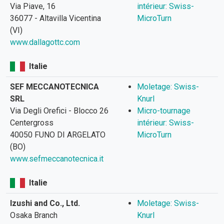
Via Piave, 16
intérieur: Swiss-
36077 - Altavilla Vicentina
MicroTurn
(VI)
www.dallagottc.com
Italie
SEF MECCANOTECNICA
Moletage: Swiss-
SRL
Knurl
Via Degli Orefici - Blocco 26
Micro-tournage
Centergross
intérieur: Swiss-
40050 FUNO DI ARGELATO
MicroTurn
(BO)
www.sefmeccanotecnica.it
Italie
Izushi and Co., Ltd.
Moletage: Swiss-
Osaka Branch
Knurl