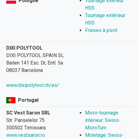
Pologne
Tournage intérieur
HSS
Tournage extérieur
HSS
Fraises à pivot
DIXI POLYTOOL
DIXI POLYTOOL SPAIN SL
Bailen 141 Esc. Dr, Entl. 5a
08037 Barcelona
www.dixipolytool.ch/es/
Portugal
SC Vest Saron SRL
Micro-tournage
Str. Panselelor 75
intérieur: Swiss-
300502 Timisoara
MicroTurn
www.vestsaron.ro
Moletage: Swiss-