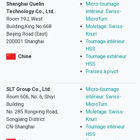
Shanghai Quelin
Micro-tournage
Technology Co., Ltd.
intérieur: Swiss-
Room 19J, West
MicroTurn
Building,King No 668
Moletage: Swiss-
Beijing Road (East)
Knurl
200001 Shanghai
Tournage intérieur
HSS
Chine
Tournage extérieur
HSS
Fraises à pivot
SLT Group Co., Ltd.
Micro-tournage
Room 606, No. 6, Shiyi
intérieur: Swiss-
Building
MicroTurn
No. 285 Rongxing Road,
Moletage: Swiss-
Songjiang District
Knurl
CN-Shanghai
Tournage intérieur
HSS