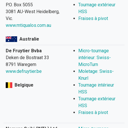
P.O. Box 5055
Tournage extérieur
3081 AU-West Heidelberg,
HSS
Vic.
Fraises à pivot
www.mtiqualos.com.au
Australie
De Fruytier Bvba
Micro-tournage
Deken de Bostraat 33
intérieur: Swiss-
8791 Waregem
MicroTurn
www.defruytier.be
Moletage: Swiss-
Knurl
Belgique
Tournage intérieur
HSS
Tournage extérieur
HSS
Fraises à pivot