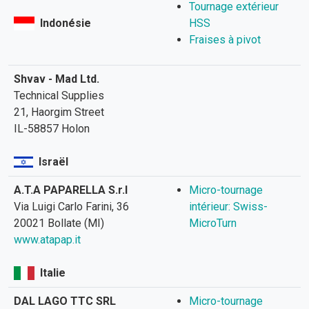
Tournage extérieur
Indonésie
HSS
Fraises à pivot
Shvav - Mad Ltd.
Technical Supplies
21, Haorgim Street
IL-58857 Holon
Israël
A.T.A PAPARELLA S.r.l
Micro-tournage
Via Luigi Carlo Farini, 36
intérieur: Swiss-
20021 Bollate (MI)
MicroTurn
www.atapap.it
Italie
DAL LAGO TTC SRL
Micro-tournage