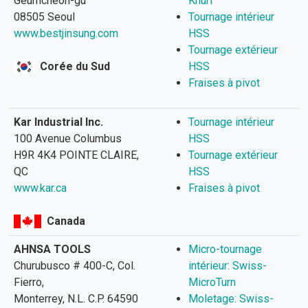
Geumcheon-gu
Knurl
08505 Seoul
Tournage intérieur
www.bestjinsung.com
HSS
Tournage extérieur
Corée du Sud
HSS
Fraises à pivot
Kar Industrial Inc.
Tournage intérieur
100 Avenue Columbus
HSS
H9R 4K4 POINTE CLAIRE,
Tournage extérieur
QC
HSS
www.kar.ca
Fraises à pivot
Canada
AHNSA TOOLS
Micro-tournage
Churubusco # 400-C, Col.
intérieur: Swiss-
Fierro,
MicroTurn
Monterrey, N.L. C.P. 64590
Moletage: Swiss-