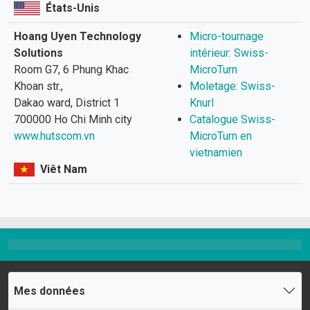
États-Unis
Hoang Uyen Technology
Micro-tournage
Solutions
intérieur: Swiss-
Room G7, 6 Phung Khac
MicroTurn
Khoan str.,
Moletage: Swiss-
Dakao ward, District 1
Knurl
700000 Ho Chi Minh city
Catalogue Swiss-
www.hutscom.vn
MicroTurn en
vietnamien
Viêt Nam
Mes données