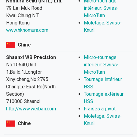
Nomura Seiki (INTL) Ltd.
Micro-tournage
79 Lei Muk Road
intérieur: Swiss-
Kwai Chung N.T.
MicroTurn
Hong Kong
Moletage: Swiss-
www.hknomura.com
Knurl
Chine
Shaanxi WB Precision
Micro-tournage
No.10640,Unit
intérieur: Swiss-
1,Build.1,Longfor
MicroTurn
Xinyicheng,No.2795
Tournage intérieur
ChangLe East Rd(North
HSS
Section)
Tournage extérieur
710000 Shaanxi
HSS
http://www.weibaii.com
Fraises à pivot
Moletage: Swiss-
Chine
Knurl