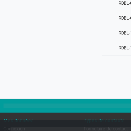
RDBL-
RDBL-
RDBL-
RDBL-
Mes données
Types de contacts
Connexion
Formulaire de contact