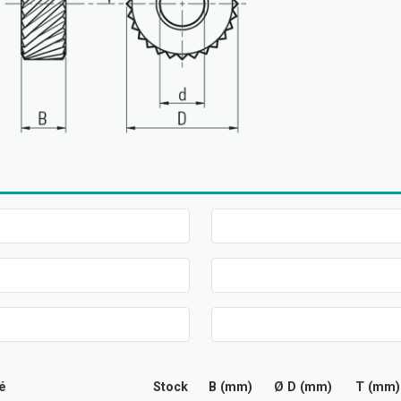
lé
Stock
B (mm)
Ø D (mm)
T (mm)