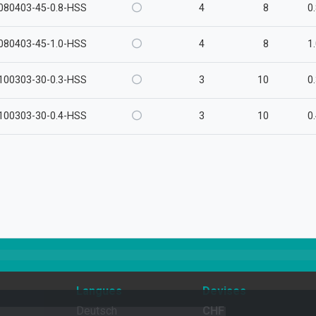
080403-45-0.8-HSS
4
8
0
080403-45-1.0-HSS
4
8
1
100303-30-0.3-HSS
3
10
0
100303-30-0.4-HSS
3
10
0
Langues
Devises
Deutsch
CHF