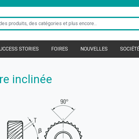
UCCESS STORIES
FOIRES
NOUVELLES
SOCIÉT
re inclinée