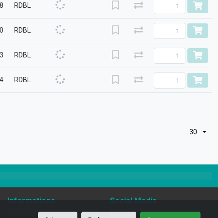
.8
RDBL
.0
RDBL
.3
RDBL
.4
RDBL
30
Informations
Social Media