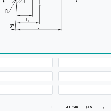
L1
Ø Dmin
Ø S
ɣ