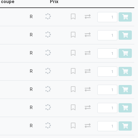
coupe
Prix
R
R
R
R
R
R
R