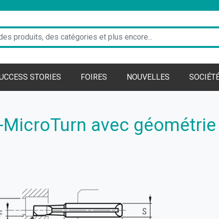
UCCESS STORIES
FOIRES
NOUVELLES
SOCIÉT
-MicroTurn avec géométrie