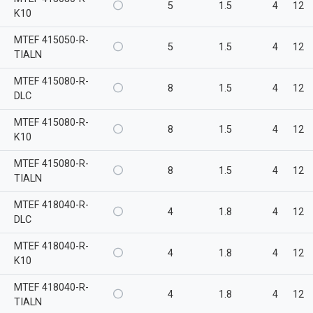
5
1.5
4
12
K10
MTEF 415050-R-
5
1.5
4
12
TIALN
MTEF 415080-R-
8
1.5
4
12
DLC
MTEF 415080-R-
8
1.5
4
12
K10
MTEF 415080-R-
8
1.5
4
12
TIALN
MTEF 418040-R-
4
1.8
4
12
DLC
MTEF 418040-R-
4
1.8
4
12
K10
MTEF 418040-R-
4
1.8
4
12
TIALN