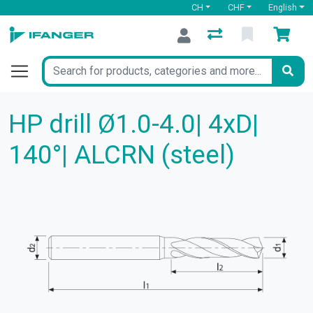
CH
CHF
English
HP drill Ø1.0-4.0| 4xD|
140°| ALCRN (steel)