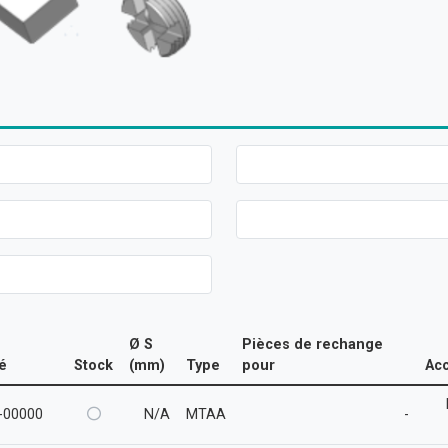
Ø S
Pièces de rechange
lé
Stock
(mm)
Type
pour
Ac
-00000
N/A
MTAA
-