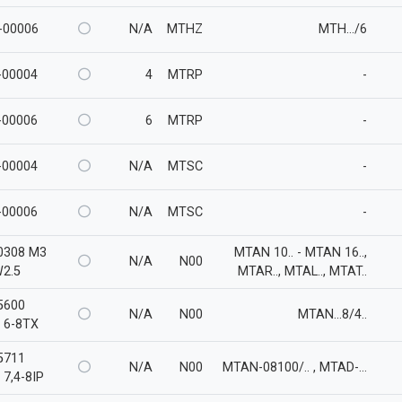
-00006
N/A
MTHZ
MTH.../6
00004
4
MTRP
-
00006
6
MTRP
-
00004
N/A
MTSC
-
00006
N/A
MTSC
-
0308 M3
MTAN 10.. - MTAN 16..,
N/A
N00
W2.5
MTAR.., MTAL.., MTAT..
5600
N/A
N00
MTAN...8/4..
x 6-8TX
5711
N/A
N00
MTAN-08100/.. , MTAD-...
 7,4-8IP