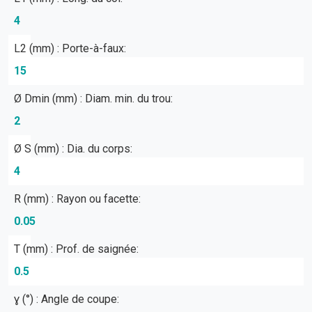
4
L2 (mm) : Porte-à-faux:
15
Ø Dmin (mm) : Diam. min. du trou:
2
Ø S (mm) : Dia. du corps:
4
R (mm) : Rayon ou facette:
0.05
T (mm) : Prof. de saignée:
0.5
ɣ (°) : Angle de coupe: