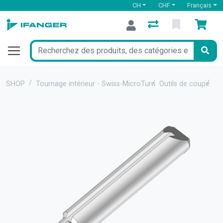
CH
CHF
Français
SHOP
Tournage intérieur - Swiss-MicroTurn
Outils de coupe
Out