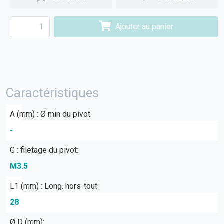
Ajouter au panier
Caractéristiques
A (mm) : Ø min du pivot:
-
G : filetage du pivot:
M3.5
L1 (mm) : Long. hors-tout:
28
Ø D (mm):