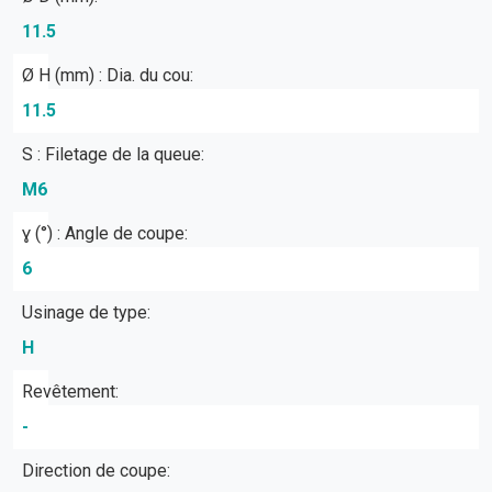
11.5
Ø H (mm) : Dia. du cou:
11.5
S : Filetage de la queue:
M6
ɣ (°) : Angle de coupe:
6
Usinage de type:
H
Revêtement:
-
Direction de coupe: