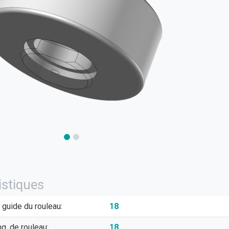
istiques
 guide du rouleau:
18
g. de rouleau:
18