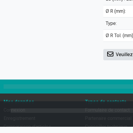
Ø R (mm):
Type:
Ø R Tol. (mm) 
Veuillez
Mes données
Types de contacts
Connexion
Formulaire de contact
Enregistrement
Partenaire commercial
Comparaison d'articles
Conseiller technique