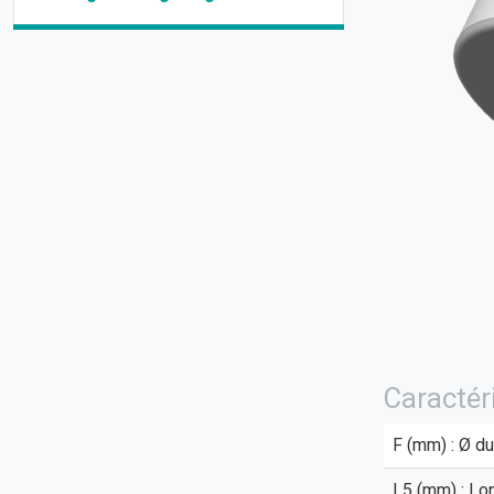
Caractér
F (mm) : Ø du
L5 (mm) : Lon