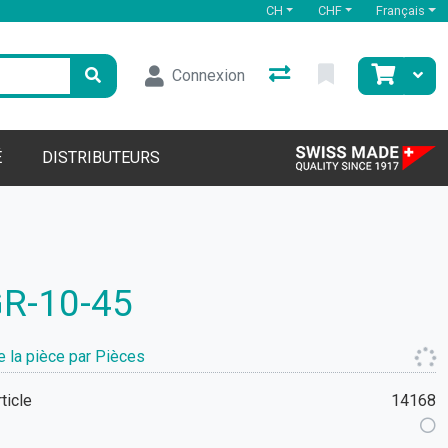
CH
CHF
Français
Connexion
É
DISTRIBUTEURS
R-10-45
e la pièce par Pièces
rticle
14168