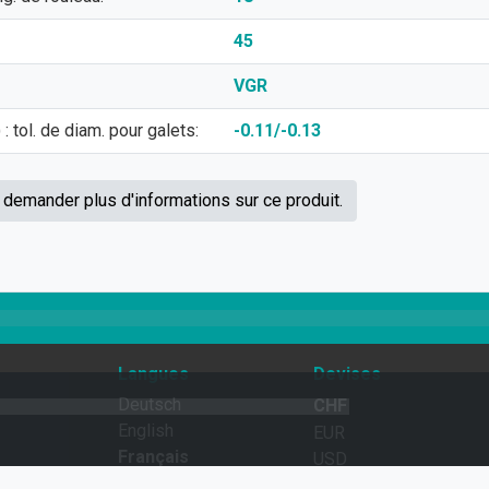
45
VGR
: tol. de diam. pour galets:
-0.11/-0.13
 demander plus d'informations sur ce produit.
Langues
Devises
Deutsch
CHF
English
EUR
Français
USD