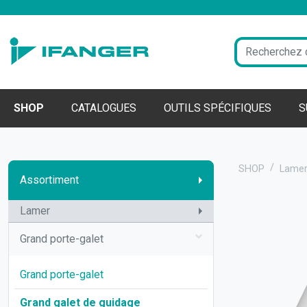
SHOP
CATALOGUES
OUTILS SPÉCIFIQUES
S
SHOP
Lame
Assortiment
Lamer
Grand porte-galet
Grand porte-galet
Grand galet de guidage