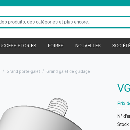
UCCESS STORIES
FOIRES
NOUVELLES
SOCIÉT
r
Grand porte-galet
Grand galet de guidage
VG
Prix d
N° d'a
Stock