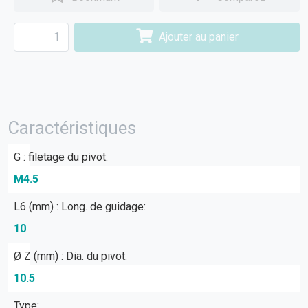
Ajouter au panier
Caractéristiques
G : filetage du pivot:
M4.5
L6 (mm) : Long. de guidage:
10
Ø Z (mm) : Dia. du pivot:
10.5
Type: