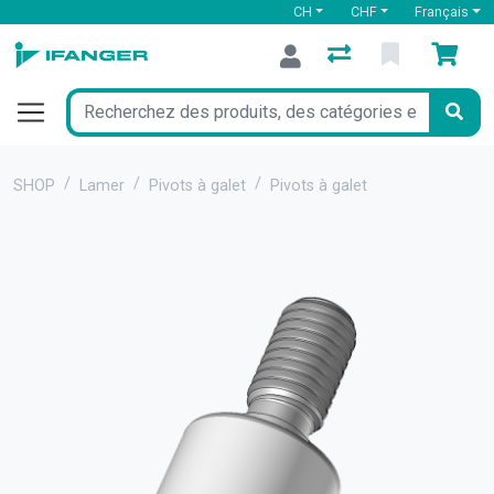
CH
CHF
Français
SHOP
Lamer
Pivots à galet
Pivots à galet